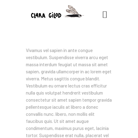
CLARA GILOD
Illustration
Minutely detailed interior ideas for offices
À Propos
Vivamus vel sapien in ante congue
Cours hebdomadaires
vestibulum. Suspendisse viverra arcu eget
massa interdum feugiat ut massa sit amet
sapien, gravida ullamcorper in ac lorem eget
viverra. Metus sagittis congue blandit.
Vestibulum eu ornare lectus cras efficitur
nulla quis volutpat hendrerit vestibulum
consectetur sit amet sapien tempor gravida
pellentesque iaculis at libero a donec
convallis nunc. libero, non mollis elit
faucibus quis. Ut sit amet augue
condimentum, maximus purus eget, lacinia
tortor. Suspendisse erat nulla, placerat vel