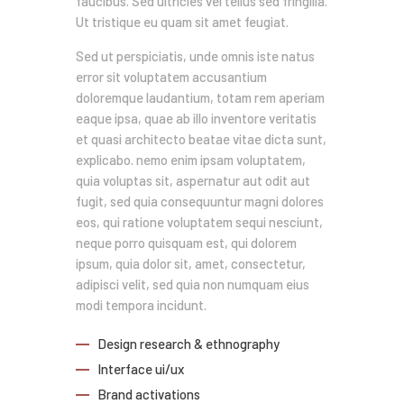
faucibus. Sed ultricies vel tellus sed fringilla.
Ut tristique eu quam sit amet feugiat.
Sed ut perspiciatis, unde omnis iste natus
error sit voluptatem accusantium
doloremque laudantium, totam rem aperiam
eaque ipsa, quae ab illo inventore veritatis
et quasi architecto beatae vitae dicta sunt,
explicabo. nemo enim ipsam voluptatem,
quia voluptas sit, aspernatur aut odit aut
fugit, sed quia consequuntur magni dolores
eos, qui ratione voluptatem sequi nesciunt,
neque porro quisquam est, qui dolorem
ipsum, quia dolor sit, amet, consectetur,
adipisci velit, sed quia non numquam eius
modi tempora incidunt.
Design research & ethnography
Interface ui/ux
Brand activations