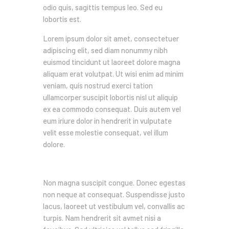
odio quis, sagittis tempus leo. Sed eu
lobortis est.
Lorem ipsum dolor sit amet, consectetuer
adipiscing elit, sed diam nonummy nibh
euismod tincidunt ut laoreet dolore magna
aliquam erat volutpat. Ut wisi enim ad minim
veniam, quis nostrud exerci tation
ullamcorper suscipit lobortis nisl ut aliquip
ex ea commodo consequat. Duis autem vel
eum iriure dolor in hendrerit in vulputate
velit esse molestie consequat, vel illum
dolore.
Sed ut perspiciatis
Non magna suscipit congue. Donec egestas
non neque at consequat. Suspendisse justo
lacus, laoreet ut vestibulum vel, convallis ac
turpis. Nam hendrerit sit avmet nisi a