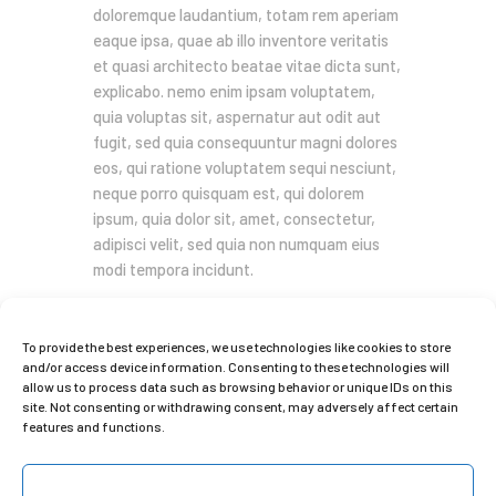
doloremque laudantium, totam rem aperiam
eaque ipsa, quae ab illo inventore veritatis
et quasi architecto beatae vitae dicta sunt,
explicabo. nemo enim ipsam voluptatem,
quia voluptas sit, aspernatur aut odit aut
fugit, sed quia consequuntur magni dolores
eos, qui ratione voluptatem sequi nesciunt,
neque porro quisquam est, qui dolorem
ipsum, quia dolor sit, amet, consectetur,
adipisci velit, sed quia non numquam eius
modi tempora incidunt.
To provide the best experiences, we use technologies like cookies to store
portfolio
rebranding
and/or access device information. Consenting to these technologies will
allow us to process data such as browsing behavior or unique IDs on this
site. Not consenting or withdrawing consent, may adversely affect certain
features and functions.
You may also like
Accept