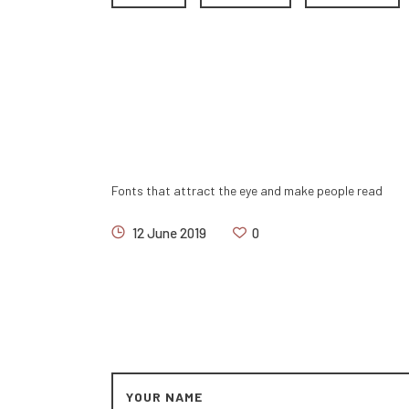
You may also like
Fonts that attract the eye and make people read
12 June 2019
0
Leave a comment