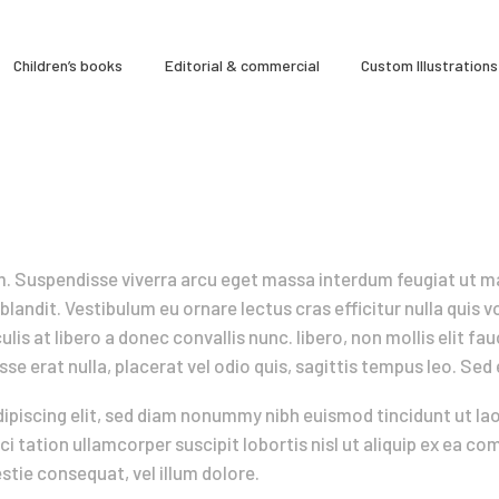
À Propos
Children’s books
Editorial & commercial
Custom Illustrations
CLARA GILOD
Illustration
Cours hebdomadaires
. Suspendisse viverra arcu eget massa interdum feugiat ut ma
blandit. Vestibulum eu ornare lectus cras efficitur nulla quis 
is at libero a donec convallis nunc. libero, non mollis elit f
e erat nulla, placerat vel odio quis, sagittis tempus leo. Sed 
ipiscing elit, sed diam nonummy nibh euismod tincidunt ut la
ci tation ullamcorper suscipit lobortis nisl ut aliquip ex ea 
estie consequat, vel illum dolore.