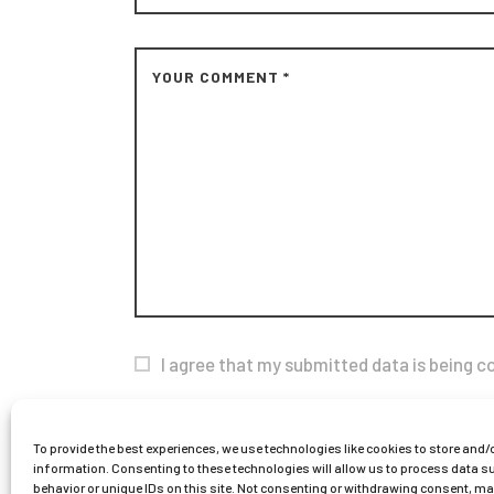
I agree that my submitted data is being co
To provide the best experiences, we use technologies like cookies to store and/
information. Consenting to these technologies will allow us to process data 
behavior or unique IDs on this site. Not consenting or withdrawing consent, m