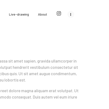
Live-drawing
About
ssa sit amet sapien, gravida ullamcorper in
volutpat hendrerit vestibulum consectetur sit
aucibus quis. Ut sit amet augue condimentum,
eu lobortis est.
oreet dolore magna aliquam erat volutpat. Ut
commodo consequat. Duis autem vel eum iriure