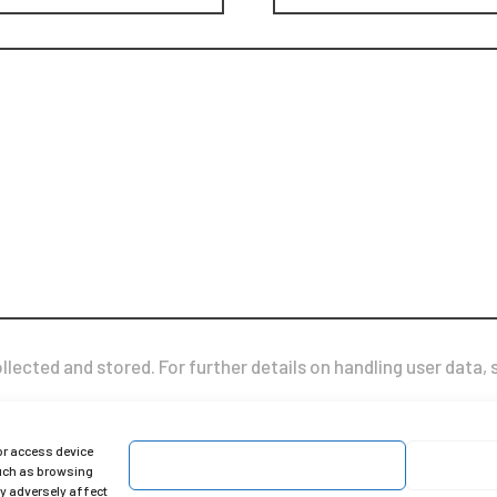
llected and stored. For further details on handling user data,
or access device
Accept
such as browsing
ay adversely affect