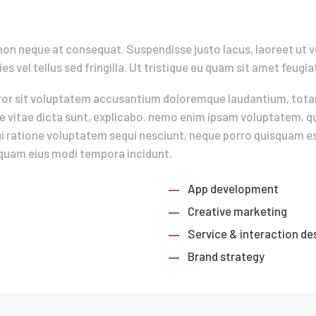
n neque at consequat. Suspendisse justo lacus, laoreet ut ves
ies vel tellus sed fringilla. Ut tristique eu quam sit amet feugia
error sit voluptatem accusantium doloremque laudantium, tota
e vitae dicta sunt, explicabo. nemo enim ipsam voluptatem, qui
 ratione voluptatem sequi nesciunt, neque porro quisquam est
mquam eius modi tempora incidunt.
App development
Creative marketing
Service & interaction de
Brand strategy