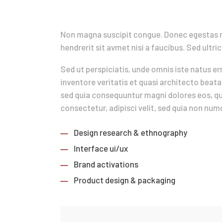
Sed ut perspiciatis
Non magna suscipit congue. Donec egestas no
hendrerit sit avmet nisi a faucibus. Sed ultric
Sed ut perspiciatis, unde omnis iste natus 
inventore veritatis et quasi architecto beata
sed quia consequuntur magni dolores eos, qui
consectetur, adipisci velit, sed quia non nu
Design research & ethnography
Interface ui/ux
Brand activations
Product design & packaging