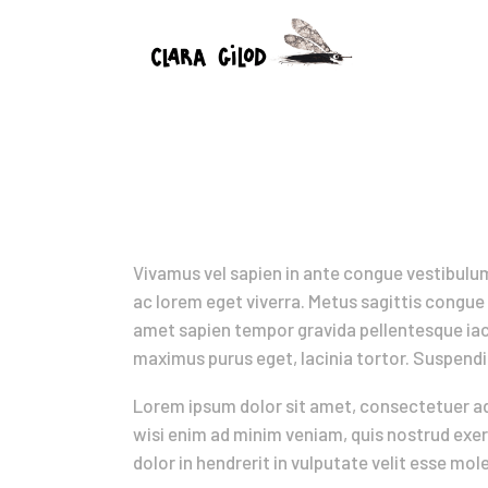
How to design an informative but stylish booklet
Vivamus vel sapien in ante congue vestibulum
ac lorem eget viverra. Metus sagittis congue 
amet sapien tempor gravida pellentesque iacul
maximus purus eget, lacinia tortor. Suspendiss
Lorem ipsum dolor sit amet, consectetuer ad
wisi enim ad minim veniam, quis nostrud exer
dolor in hendrerit in vulputate velit esse mol