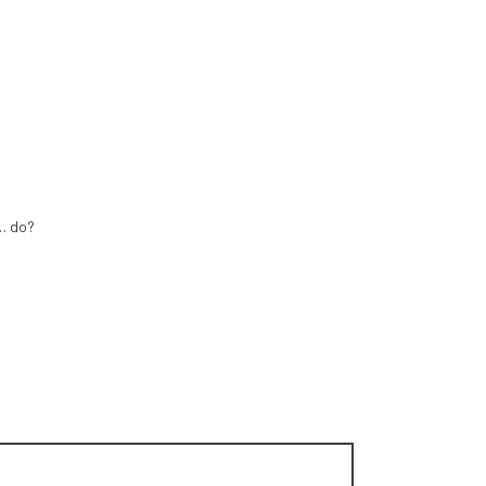
 … do?