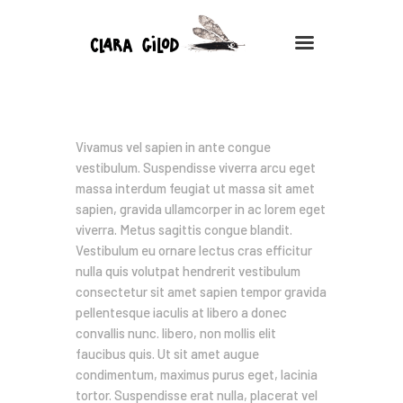
CLARA GILOD
Illustration
How to make a vector illustration
À Propos
Vivamus vel sapien in ante congue
Cours hebdomadaires
vestibulum. Suspendisse viverra arcu eget
massa interdum feugiat ut massa sit amet
sapien, gravida ullamcorper in ac lorem eget
viverra. Metus sagittis congue blandit.
Vestibulum eu ornare lectus cras efficitur
nulla quis volutpat hendrerit vestibulum
consectetur sit amet sapien tempor gravida
pellentesque iaculis at libero a donec
convallis nunc. libero, non mollis elit
faucibus quis. Ut sit amet augue
condimentum, maximus purus eget, lacinia
tortor. Suspendisse erat nulla, placerat vel