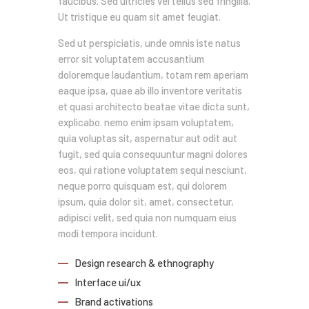
faucibus. Sed ultricies vel tellus sed fringilla.
Ut tristique eu quam sit amet feugiat.
Sed ut perspiciatis, unde omnis iste natus
error sit voluptatem accusantium
doloremque laudantium, totam rem aperiam
eaque ipsa, quae ab illo inventore veritatis
et quasi architecto beatae vitae dicta sunt,
explicabo. nemo enim ipsam voluptatem,
quia voluptas sit, aspernatur aut odit aut
fugit, sed quia consequuntur magni dolores
eos, qui ratione voluptatem sequi nesciunt,
neque porro quisquam est, qui dolorem
ipsum, quia dolor sit, amet, consectetur,
adipisci velit, sed quia non numquam eius
modi tempora incidunt.
Design research & ethnography
Interface ui/ux
Brand activations