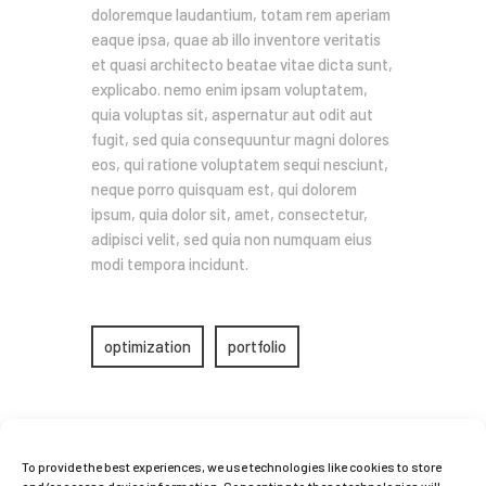
doloremque laudantium, totam rem aperiam
eaque ipsa, quae ab illo inventore veritatis
et quasi architecto beatae vitae dicta sunt,
explicabo. nemo enim ipsam voluptatem,
quia voluptas sit, aspernatur aut odit aut
fugit, sed quia consequuntur magni dolores
eos, qui ratione voluptatem sequi nesciunt,
neque porro quisquam est, qui dolorem
ipsum, quia dolor sit, amet, consectetur,
adipisci velit, sed quia non numquam eius
modi tempora incidunt.
optimization
portfolio
You may also like
To provide the best experiences, we use technologies like cookies to store