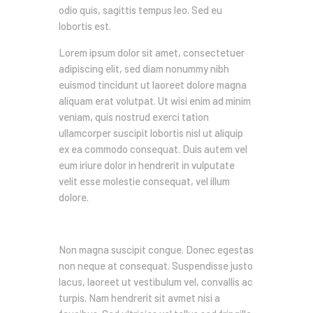
odio quis, sagittis tempus leo. Sed eu
lobortis est.
Lorem ipsum dolor sit amet, consectetuer
adipiscing elit, sed diam nonummy nibh
euismod tincidunt ut laoreet dolore magna
aliquam erat volutpat. Ut wisi enim ad minim
veniam, quis nostrud exerci tation
ullamcorper suscipit lobortis nisl ut aliquip
ex ea commodo consequat. Duis autem vel
eum iriure dolor in hendrerit in vulputate
velit esse molestie consequat, vel illum
dolore.
Sed ut perspiciatis
Non magna suscipit congue. Donec egestas
non neque at consequat. Suspendisse justo
lacus, laoreet ut vestibulum vel, convallis ac
turpis. Nam hendrerit sit avmet nisi a